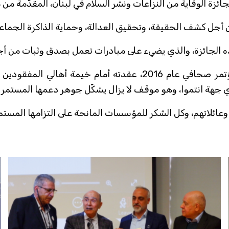
بجائزة الوقاية من النزاعات ونشر السلام في لبنان، المقدّمة
أجل كشف الحقيقة، وتحقيق العدالة، وحماية الذاكرة الجماعي
ذه الجائزة، والذي يضيء على مبادرات تعمل بصدق وثبات من أج
كانت جمعية "محاربون من أجل السلام" قد دعت في مؤتمر صحافي عام
ي جهة انتموا، وهو موقف لا يزال يشكّل جوهر دعمها المستمر له
 وعائلاتهم، وكل الشكر للمؤسسات المانحة على التزامها المستمر